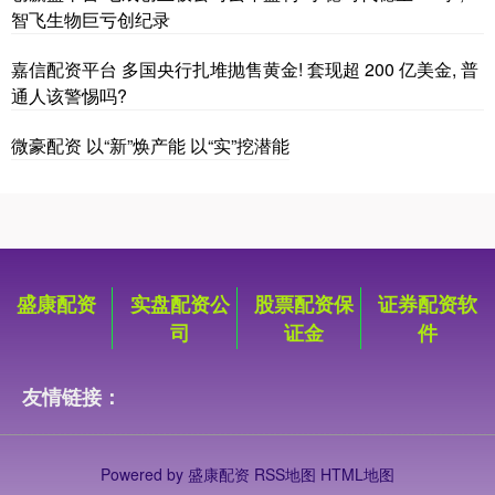
智飞生物巨亏创纪录
嘉信配资平台 多国央行扎堆抛售黄金! 套现超 200 亿美金, 普
通人该警惕吗?
微豪配资 以“新”焕产能 以“实”挖潜能
盛康配资
实盘配资公
股票配资保
证券配资软
司
证金
件
友情链接：
Powered by
盛康配资
RSS地图
HTML地图