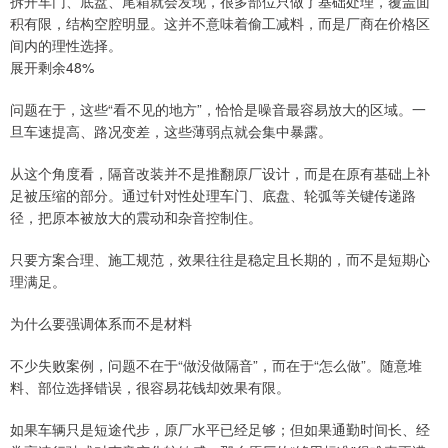
拆开车门、底盘、尾箱就会发现，很多部位只做了基础处理，覆盖面
积有限，结构空腔明显。这并不意味着偷工减料，而是厂商在价格区
间内的理性选择。
展开剩余48%
问题在于，这些“看不见的地方”，恰恰是噪音最容易放大的区域。一
旦车速提高、路况变差，这些薄弱点就会集中暴露。
从这个角度看，隔音改装并不是推翻原厂设计，而是在原有基础上补
足被压缩的部分。通过针对性处理车门、底盘、轮弧等关键传递路
径，把原本被放大的震动和杂音控制住。
只要方案合理、施工规范，效果往往是稳定且长期的，而不是短期心
理满足。
为什么要强调体系而不是材料
不少失败案例，问题不在于“做没做隔音”，而在于“怎么做”。随意堆
料、部位选择错误，很容易花钱却效果有限。
如果车辆只是短途代步，原厂水平已经足够；但如果通勤时间长、经