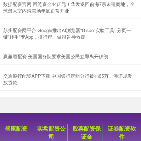
数据配资官网 回笼资金44亿元！华发退回前海7宗未建商地，全
球最大室内滑雪场年底正常开业
苏州配资网平台 Google推出AI浏览器“Disco”实验工具! 分页一
键“转生”变App，排行程、做报告神救援
赢赢顺配资 美国国务院要求美国公民立即离开伊朗
交通银行配资APP下载 中国银行定州分行被罚65万，涉违规发
放贷款
盛康配资
实盘配资公
股票配资保
证券配资软
司
证金
件