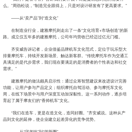
么。”周劲松说，“制造完全跟得上，只是对设计研发有了更高要求。”
——从“卖产品”到“造文化”
在制造业行业，建雅摩托则走出了一条“文化培育+市场创造”的新
路。成立仅五年多的建雅摩托，公司年均营收已经迈过亿元门槛。
齐安威告诉记者，企业借鉴品牌机车文化范式，定位于玩乐型大
排量摩托车，持续开发新场景、触达新客群。“传统摩托车作为交通工
具满足的是代步需求，我们现在要满足的是消费者的个性表达和社交
需求。”
建雅摩托的做法颇具启示性：通过众筹智慧建议来改进设计完善
功能，让用户参与产品定义；组织摩托自驾活动、参与摩托车文化
周，在线下场景中与用户深度互动加深黏性。这一系列动作，逐步培
育起了属于摩友们的“香帅机车”文化。
“我们在造车，更是在造文化，造同好圈。”齐安威说。这种从产
品到文化的延伸，使企业建立起差异化的竞争优势。
——从“守老味”到“闯新圈”