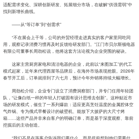
适配需求变化、深耕创新研发、拓展细分市场，在破解“供强需弱”中
找到新增长曲线。
——从“等订单”到“创需求”
“不在展会上干等，公司的外贸经理走进真实的客户家里同吃同
用，观察记录消费习惯再及时反馈给研发部门。”江门市贝尔斯顿电器
有限公司董事长周劲松说，他将这套方法论视为企业突围的秘诀。
这家主营厨房家电和清洁电器的企业，此前以“来图加工”的代工
模式起家，近年来代理西屋等品牌后，在海外市场表现抢眼。2026年
春节开工后，订单就排到了六七月，预计今年外销将持续大幅增长。
周劲松介绍，企业专门设立了消费洞察部门，并专门任用年轻团
队，“让像白纸一样的年轻人打破固有设计思维去创新”。这种贴近市
场的研发模式，催生了一系列爆款：适应更高烹饪温度的金属腔体空
气炸锅、专为俄式早餐设计的破壁机、能放下大披萨的大尺寸烤
箱……这些产品并非来自客户的明确订单，而是基于深度观察、靠前
挖掘后的主动创造。
“我们不是在等客户告诉我们要什么，而是提前想到他们需要什