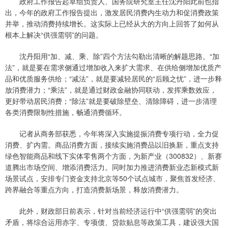
政府工作报告起草组负责人、国务院研究室主任沈丹阳此前也指
出，今年的政府工作报告提出，激发居民消费内生动力和促消费政策
并举，推动消费持续增长。这实际上已经从大的方向上回答了如何从
根本上解决“供强需弱”的问题。
沈丹阳用“加、减、乘、除”四个方法勾勒出清晰的解题思路。“加
法”，就是要在需求侧通过增加收入来扩大需求、在供给侧增加优质产
品和优质服务供给；“减法”，就是要减轻居民的“后顾之忧”，进一步释
放消费潜力；“乘法”，就是通过财政金融协同联动，发挥乘数效应，
更好带动居民消费；“除法”就是要破除壁垒、清除障碍，进一步清理
各类消费限制性措施，畅通消费循环。
记者从商务部获悉，今年将深入实施提振消费专项行动，全力促
消费、扩内需。商品消费方面，接续实施消费品以旧换新，重点支持
绿色智能商品和线下实体零售两个方面，为新产业（300832）、新赛
道腾出市场空间、增添消费活力。同时加力推进消费新业态新模式新
场景试点，安排专门资金支持北京等50个试点城市，聚焦首发经济、
跨界融合等重点方向，打造消费新场景，释放消费潜力。
此外，财政部日前表示，针对当前经济运行中“供强需弱”的突出
矛盾，将综合运用赤字、专项债、贷款贴息等政策工具，建设强大国