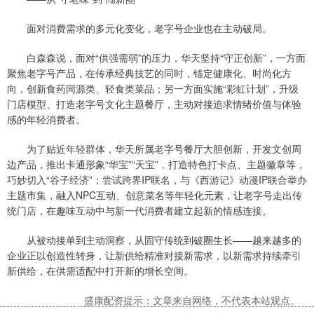
面对消费需求的多元化变化，老字号企业也在主动破局。
白森森说，面对“供强需弱”的压力，华天坚持“守正创新”，一方面
聚焦老字号产品，在传承经典技艺的同时，锚定健康化、时尚化方
向，创新食药同源类、轻食类菜品；另一方面实施“彩虹计划”，升级
门店模型、打造老字号文化主题餐厅，主动对接追求情绪价值与体验
感的年轻消费者。
为了贴近年轻群体，华天所属老字号餐厅大胆创新，开发文创周
边产品，推出卡通形象“华宝”“天宝”，打造特色打卡点、主题徽章等，
巧妙切入“谷子经济”；尝试跨界IP联名，与《西游记》动漫IP联合举办
主题市集，融入NPC互动、创意菜名等年轻化元素，让老字号走出传
统门店，在趣味互动中与新一代消费者建立起新的情感连接。
从被动接单到主动洞察，从固守传统到破圈生长——越来越多的
企业正以创造性转身，让新供给精准对接新需求，以新需求持续牵引
新供给，在供需适配中打开新的增长空间。
盛康配资提示：文章来自网络，不代表本站观点。