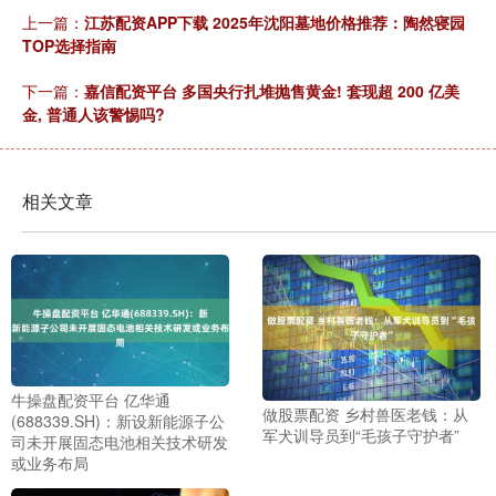
上一篇：
江苏配资APP下载 2025年沈阳墓地价格推荐：陶然寝园
TOP选择指南
下一篇：
嘉信配资平台 多国央行扎堆抛售黄金! 套现超 200 亿美
金, 普通人该警惕吗?
相关文章
牛操盘配资平台 亿华通
做股票配资 乡村兽医老钱：从
(688339.SH)：新设新能源子公
军犬训导员到“毛孩子守护者”
司未开展固态电池相关技术研发
或业务布局