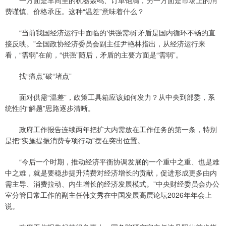
一方面是车间里的机器轰鸣、订单饱满，另一方面是市场上的消
费谨慎、价格承压。这种“温差”意味着什么？
“当前我国经济运行中面临的‘供强需弱’矛盾是国内循环不畅的直
接反映。”全国政协经济委员会副主任尹艳林指出，从经济运行来
看，“需弱”在前，“供强”随后，矛盾的主要方面是“需弱”。
找“痛点”破“堵点”
面对供需“温差”，政策工具箱应该如何发力？从中央到部委，系
统性的“解题”思路逐步清晰。
政府工作报告连续两年把扩大内需放在工作任务的第一条，特别
是把“实施提振消费专项行动”摆在突出位置。
“今后一个时期，推动经济平衡协调发展的一个重中之重、也是难
中之难，就是要稳步提升消费对经济增长的贡献，促进形成更多由内
需主导、消费拉动、内生增长的经济发展模式。”中央财经委员会办公
室分管日常工作的副主任韩文秀在中国发展高层论坛2026年年会上
说。