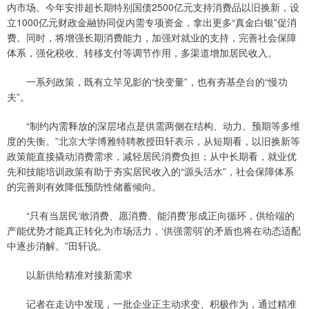
内市场。今年安排超长期特别国债2500亿元支持消费品以旧换新，设
立1000亿元财政金融协同促内需专项资金，拿出更多“真金白银”促消
费。同时，将增强长期消费能力，加强对就业的支持，完善社会保障
体系，强化税收、转移支付等调节作用，多渠道增加居民收入。
一系列政策，既有立竿见影的“快变量”，也有夯基垒台的“慢功
夫”。
“制约内需释放的深层堵点是供需两侧在结构、动力、预期等多维
度的失衡。”北京大学博雅特聘教授田轩表示，从短期看，以旧换新等
政策能直接撬动消费需求，减轻居民消费负担；从中长期看，就业优
先和技能培训政策有助于夯实居民收入的“源头活水”，社会保障体系
的完善则有效降低预防性储蓄倾向。
“只有当居民‘敢消费、愿消费、能消费’形成正向循环，供给端的
产能优势才能真正转化为市场活力，‘供强需弱’的矛盾也将在动态适配
中逐步消解。”田轩说。
以新供给精准对接新需求
记者在走访中发现，一批企业正主动求变、积极作为，通过精准