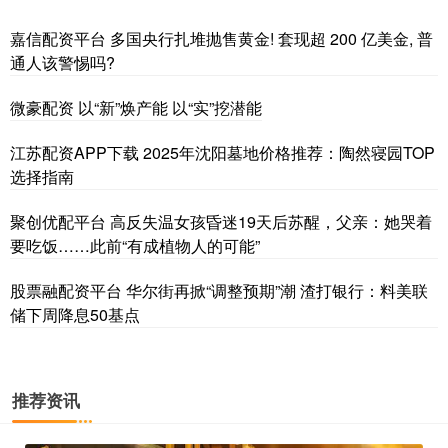
嘉信配资平台 多国央行扎堆抛售黄金! 套现超 200 亿美金, 普
通人该警惕吗?
微豪配资 以“新”焕产能 以“实”挖潜能
江苏配资APP下载 2025年沈阳墓地价格推荐：陶然寝园TOP
选择指南
聚创优配平台 高反失温女孩昏迷19天后苏醒，父亲：她哭着
要吃饭……此前“有成植物人的可能”
股票融配资平台 华尔街再掀“调整预期”潮 渣打银行：料美联
储下周降息50基点
推荐资讯