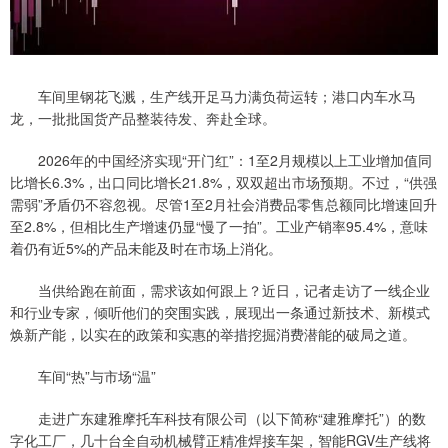
车间里钢花飞溅，生产线开足马力满负荷运转；港口内车水马
龙，一批批国货产品整装待发、奔赴全球。
2026年的中国经济实现“开门红”：1至2月规模以上工业增加值同
比增长6.3%，出口同比增长21.8%，双双超出市场预期。不过，“供强
需弱”矛盾仍不容忽视。尽管1至2月社会消费品零售总额同比增速回升
至2.8%，但相比生产增速仍显“慢了一拍”。工业产销率95.4%，意味
着仍有近5%的产品未能及时在市场上消化。
当供给跑在前面，需求该如何跟上？近日，记者走访了一线企业
和行业专家，倾听他们的突围实践，展现出一条通过新技术、新模式
焕新产能，以实在的政策和实惠的举措挖掘消费潜能的破局之道。
车间“热”与市场“温”
走进广东建雅摩托车科技有限公司（以下简称“建雅摩托”）的数
字化工厂，几十台全自动机械臂正精准焊接车架，智能RGV生产线将