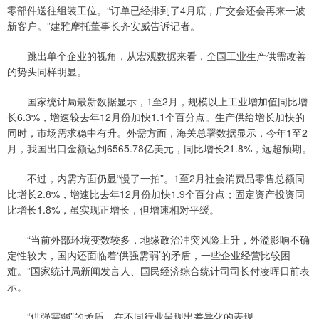
零部件送往组装工位。“订单已经排到了4月底，广交会还会再来一波
新客户。”建雅摩托董事长齐安威告诉记者。
跳出单个企业的视角，从宏观数据来看，全国工业生产供需改善
的势头同样明显。
国家统计局最新数据显示，1至2月，规模以上工业增加值同比增
长6.3%，增速较去年12月份加快1.1个百分点。生产供给增长加快的
同时，市场需求稳中有升。外需方面，海关总署数据显示，今年1至2
月，我国出口金额达到6565.78亿美元，同比增长21.8%，远超预期。
不过，内需方面仍显“慢了一拍”。1至2月社会消费品零售总额同
比增长2.8%，增速比去年12月份加快1.9个百分点；固定资产投资同
比增长1.8%，虽实现正增长，但增速相对平缓。
“当前外部环境变数较多，地缘政治冲突风险上升，外溢影响不确
定性较大，国内还面临着‘供强需弱’的矛盾，一些企业经营比较困
难。”国家统计局新闻发言人、国民经济综合统计司司长付凌晖日前表
示。
“供强需弱”的矛盾，在不同行业呈现出差异化的表现。