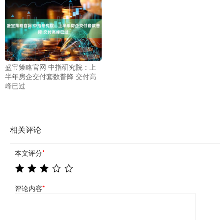
盛宝策略官网 中指研究院：上
半年房企交付套数普降 交付高
峰已过
相关评论
本文评分
*
评论内容
*