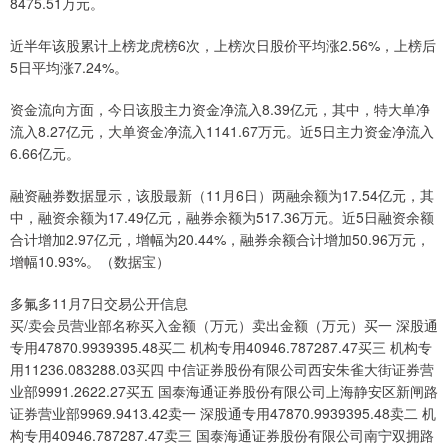
8475.51万元。
近半年该股累计上榜龙虎榜6次，上榜次日股价平均涨2.56%，上榜后
5日平均涨7.24%。
资金流向方面，今日该股主力资金净流入8.39亿元，其中，特大单净
流入8.27亿元，大单资金净流入1141.67万元。近5日主力资金净流入
6.66亿元。
融资融券数据显示，该股最新（11月6日）两融余额为17.54亿元，其
中，融资余额为17.49亿元，融券余额为517.36万元。近5日融资余额
合计增加2.97亿元，增幅为20.44%，融券余额合计增加50.96万元，
增幅10.93%。（数据宝）
多氟多11月7日交易公开信息
买/卖会员营业部名称买入金额（万元）卖出金额（万元）买一 深股通
专用47870.9939395.48买二 机构专用40946.787287.47买三 机构专
用11236.083288.03买四 中信证券股份有限公司西安朱雀大街证券营
业部9991.2622.27买五 国泰海通证券股份有限公司上海静安区新闸路
证券营业部9969.9413.42卖一 深股通专用47870.9939395.48卖二 机
构专用40946.787287.47卖三 国泰海通证券股份有限公司南宁双拥路