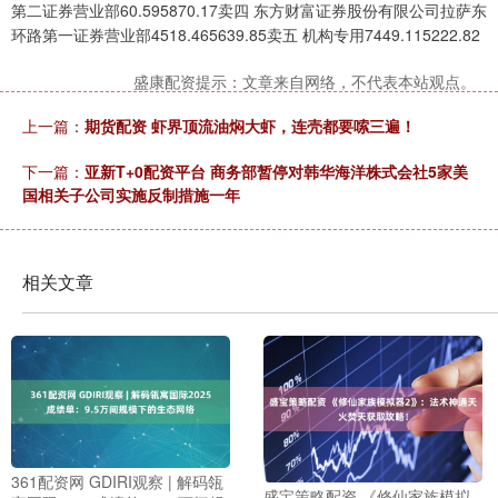
第二证券营业部60.595870.17卖四 东方财富证券股份有限公司拉萨东
环路第一证券营业部4518.465639.85卖五 机构专用7449.115222.82
盛康配资提示：文章来自网络，不代表本站观点。
上一篇：
期货配资 虾界顶流油焖大虾，连壳都要嗦三遍！
下一篇：
亚新T+0配资平台 商务部暂停对韩华海洋株式会社5家美
国相关子公司实施反制措施一年
相关文章
361配资网 GDIRI观察 | 解码瓴
盛宝策略配资 《修仙家族模拟