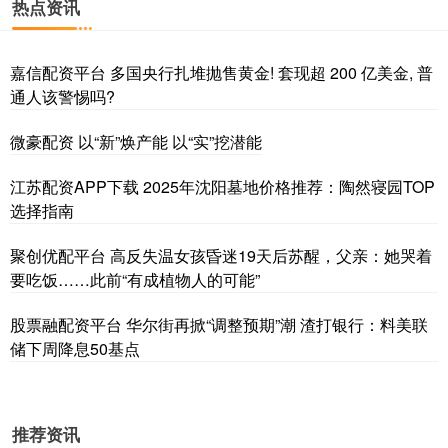
热点资讯
嘉信配资平台 多国央行扎堆抛售黄金! 套现超 200 亿美金, 普
通人该警惕吗?
微豪配资 以“新”焕产能 以“实”挖潜能
江苏配资APP下载 2025年沈阳墓地价格推荐：陶然寝园TOP
选择指南
聚创优配平台 高反失温女孩昏迷19天后苏醒，父亲：她哭着
要吃饭……此前“有成植物人的可能”
股票融配资平台 华尔街再掀“调整预期”潮 渣打银行：料美联
储下周降息50基点
推荐资讯