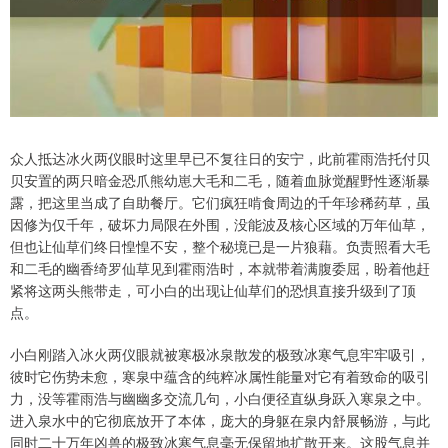
众人抵达冰火两仪眼时这里早已不复往日的安宁，此前霍雨浩托付贝
贝安置的两只暗金恐爪熊幼崽大毛和二毛，随着血脉觉醒野性逐渐暴
露，把这里当成了自助餐厅。它们疯狂啃食周边的千年珍稀药草，虽
因修为仅千年，破坏力局限在外围，没能波及核心区域的万年仙草，
但也让仙草们终日惶惶不安，整个秘境已是一片狼藉。负责照看大毛
和二毛的幽香绮罗仙草见到霍雨浩时，本就带着满腹委屈，盼着他赶
紧将这两头熊带走，可小白的出现让仙草们的恐惧直接升级到了顶
点。
小白刚踏入冰火两仪眼就被寒极冰泉散发的极致冰寒气息牢牢吸引，
彼时它伤势未愈，寒泉中蕴含的纯粹冰属性能量对它有着致命的吸引
力，没等霍雨浩与幽幽多交流几句，小白便径直纵身跃入寒泉之中。
进入泉水中的它彻底放开了本体，庞大的身躯在泉内舒展畅游，与此
同时二十万年凶兽的极致冰寒气息毫无保留地扩散开来。这股气息并