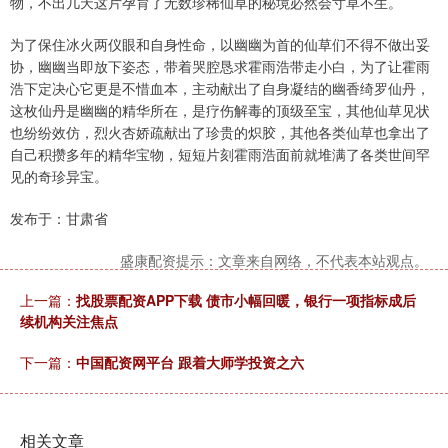
物，不出几天这片孕育了无数珍稀仙草的秘境必然会寸草不生。
为了保住冰火两仪眼和自身性命，以幽幽为首的仙草们不得不做出妥
协，幽幽当即放下姿态，带着哭腔恳求霍雨浩带走小白，为了让霍雨
浩下定决心它更是不惜血本，主动献出了自身凝结的幽香绮罗仙丹，
这枚仙丹是幽幽的精华所在，是疗伤解毒的顶级至宝，其他仙草见状
也纷纷效仿，烈火杏娇疏献出了珍贵的炽胶，其他各类仙草也拿出了
自己积攒多年的精华宝物，短短片刻霍雨浩面前就堆满了各类世间罕
见的奇珍异宝。
发布于：甘肃省
盛康配资提示：文章来自网络，不代表本站观点。
上一篇：
找股票配资APP下载 债市小幅回暖，银行一项指标成后
续机构关注焦点
下一篇：
中国配资网平台 跟着大师学投资之六
相关文章