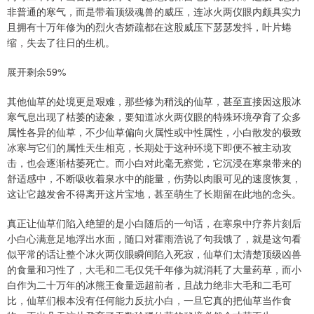
非普通的寒气，而是带着顶级魂兽的威压，连冰火两仪眼内颇具实力
且拥有十万年修为的烈火杏娇疏都在这股威压下瑟瑟发抖，叶片蜷
缩，失去了往日的生机。
展开剩余59%
其他仙草的处境更是艰难，那些修为稍浅的仙草，甚至直接因这股冰
寒气息出现了枯萎的迹象，要知道冰火两仪眼的特殊环境孕育了众多
属性各异的仙草，不少仙草偏向火属性或中性属性，小白散发的极致
冰寒与它们的属性天生相克，长期处于这种环境下即便不被主动攻
击，也会逐渐枯萎死亡。而小白对此毫无察觉，它沉浸在寒泉带来的
舒适感中，不断吸收着泉水中的能量，伤势以肉眼可见的速度恢复，
这让它越发舍不得离开这片宝地，甚至萌生了长期留在此地的念头。
真正让仙草们陷入绝望的是小白随后的一句话，在寒泉中疗养片刻后
小白心满意足地浮出水面，随口对霍雨浩说了句我饿了，就是这句看
似平常的话让整个冰火两仪眼瞬间陷入死寂，仙草们太清楚顶级凶兽
的食量和习性了，大毛和二毛仅凭千年修为就消耗了大量药草，而小
白作为二十万年的冰熊王食量远超前者，且战力绝非大毛和二毛可
比，仙草们根本没有任何能力反抗小白，一旦它真的把仙草当作食