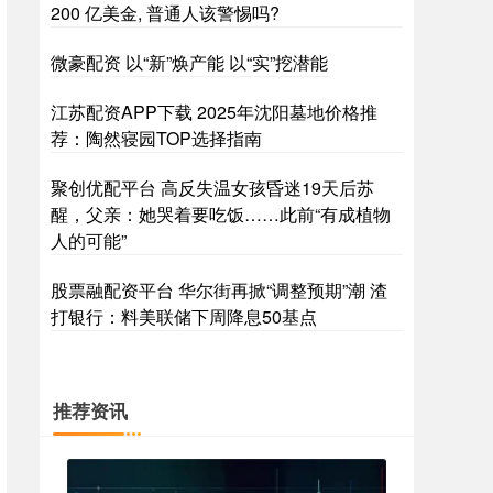
200 亿美金, 普通人该警惕吗?
微豪配资 以“新”焕产能 以“实”挖潜能
江苏配资APP下载 2025年沈阳墓地价格推
荐：陶然寝园TOP选择指南
聚创优配平台 高反失温女孩昏迷19天后苏
醒，父亲：她哭着要吃饭……此前“有成植物
人的可能”
股票融配资平台 华尔街再掀“调整预期”潮 渣
打银行：料美联储下周降息50基点
推荐资讯