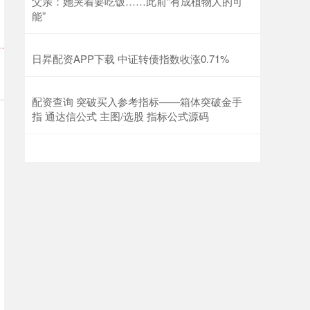
父亲：她哭着要吃饭……此前“有成植物人的可
能”
日昇配资APP下载 中证转债指数收涨0.71%
配资查询 突破买入参考指标——箱体突破金手
指 通达信公式 主图/选股 指标公式源码