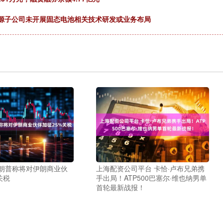
设新能源子公司未开展固态电池相关技术研发或业务布局
特朗普称将对伊朗商业伙
上海配资公司平台 卡恰·卢布兄弟携
关税
手出局！ATP500巴塞尔·维也纳男单
首轮最新战报！